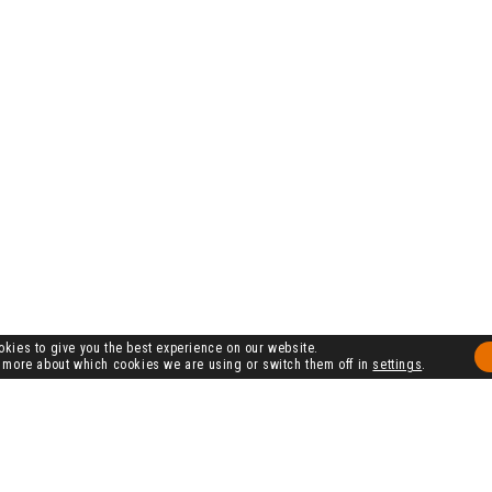
kies to give you the best experience on our website.
 more about which cookies we are using or switch them off in
settings
.