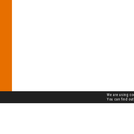
We are using coo
You can find out