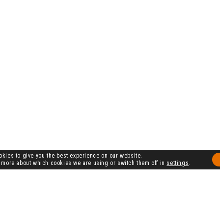
kies to give you the best experience on our website.
 more about which cookies we are using or switch them off in
settings
.