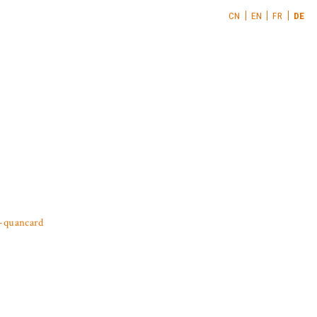
CN
EN
FR
DE
l-quancard