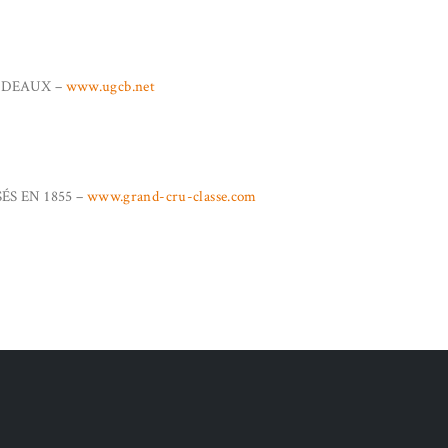
RDEAUX –
www.ugcb.net
S EN 1855 –
www.grand-cru-classe.com