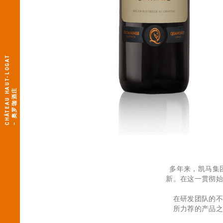
C
H
Â
T
E
A
U
H
A
U
T
-
L
O
G
A
T
–
奥
罗
珈
酒
庄
多年来，凯马集
新。在这一贯彻
在研发团队的
所力荐的产品