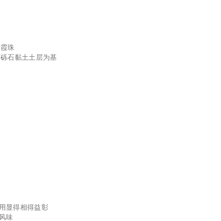
赤霞珠
的砾石黏土土层为基
用显得相得益彰
风味