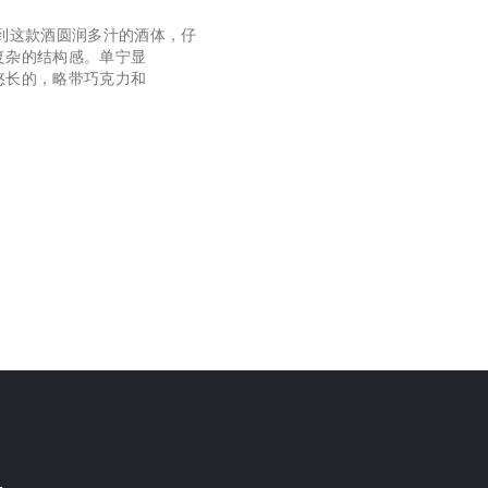
到这款酒圆润多汁的酒体，仔
复杂的结构感。单宁显
悠长的，略带巧克力和