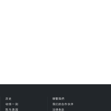
历史
聯繫我們
动情一刻
我们的合作伙伴
凯马酒园
法律条款