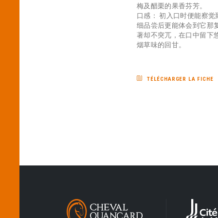
梅及醋栗的果香芬芳。
口感： 初入口时便能察觉
细品尝后更能体会到它那
著却不突兀，在口中留下
烟草味的回甘。
TÉLÉCHARGER LA FICHE