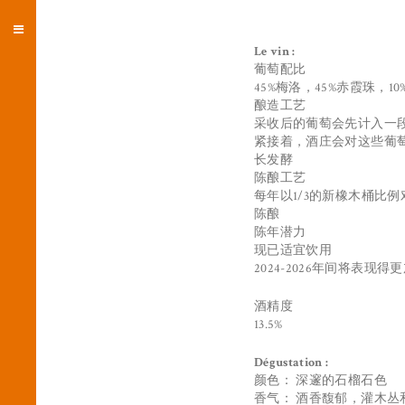
Le vin :
葡萄配比
45%梅洛，45%赤霞珠，1
酿造工艺
采收后的葡萄会先计入一段
紧接着，酒庄会对这些葡萄进
长发酵
陈酿工艺
每年以1/3的新橡木桶比
陈酿
陈年潜力
现已适宜饮用
2024-2026年间将表现得
酒精度
13.5%
Dégustation :
颜色： 深邃的石榴石色
香气： 酒香馥郁，灌木