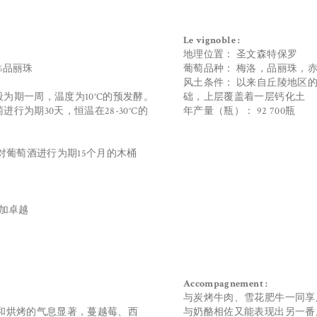
Le vignoble :
地理位置： 圣文森特保罗
0%品丽珠
葡萄品种： 梅洛，品丽珠，
风土条件： 以来自丘陵地区
为期一周，温度为10°C的预发酵。
础，上层覆盖着一层钙化土
行为期30天，恒温在28-30°C的
年产量（瓶）： 92 700瓶
例对葡萄酒进行为期15个月的木桶
更加卓越
Accompagnement :
与炭烤牛肉、雪花肥牛一同享
丛和烘烤的气息显著，蔓越莓、西
与奶酪相佐又能表现出另一番