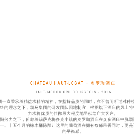
CHÂTEAU HAUT-LOGAT – 奥罗珈酒庄
HAUT-MÉDOC CRU BOURGEOIS - 2016
团一直秉承着精益求精的精神，在坚持品质的同时，亦不曾间断过对种
始终的理念之下，凯马集团的研发团队因地制宜，根据旗下酒庄的风土特
力求将优质的佳酿最大程度地呈献给广大客户。
不懈努力之下，俯瞰着锡萨克梅多克小镇的奥罗珈酒庄在众多酒庄中脱颖
之一。十五个月的橡木桶陈酿让这里的葡萄酒在拥有馥郁果香同时，更是
的平衡感。