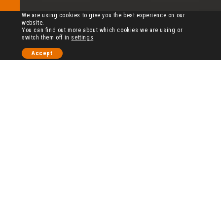
We are using cookies to give you the best experience on our
website.
You can find out more about which cookies we are using or
switch them off in
settings
.
Accept
NOS CHÂTEAUX
« Nos propriétés sont nos racines et notre avenir »
C’est l’une des grandes forces de la Maison Cheval
Quancard, être vigneron.
L’ancrage terrien représente plus qu’un héritage
familial, c’est la caution d’une histoire, une garantie