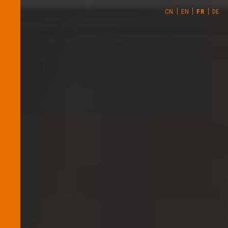
CN
EN
FR
DE