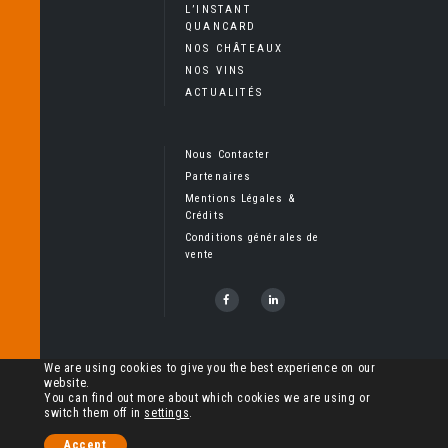
L’INSTANT
QUANCARD
NOS CHÂTEAUX
NOS VINS
ACTUALITÉS
Nous Contacter
Partenaires
Mentions Légales &
Crédits
Conditions générales de
vente
Copyright Cheval Quancard, Tous droits réservés – L’abus
We are using cookies to give you the best experience on our
website.
d’alcool est dangereux pour la santé
You can find out more about which cookies we are using or
switch them off in
settings
.
Accept