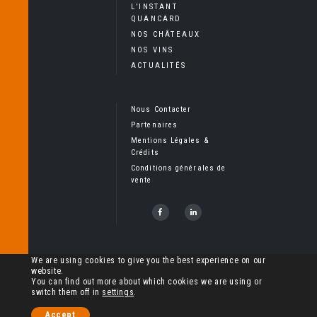
L’INSTANT
QUANCARD
NOS CHÂTEAUX
NOS VINS
ACTUALITÉS
Nous Contacter
Partenaires
Mentions Légales &
Crédits
Conditions générales de
vente
Copyright Cheval Quancard, Tous droits réservés – L’abus
We are using cookies to give you the best experience on our
website.
d’alcool est dangereux pour la santé
You can find out more about which cookies we are using or
switch them off in
settings
.
Accept