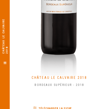
C
H
Â
E
A
U
L
E
C
A
L
V
A
I
R
E
2
0
1
T
8
CHÂTEAU LE CALVAIRE 2018
BORDEAUX SUPÉRIEUR - 2018
TÉLÉCHARGER LA FICHE