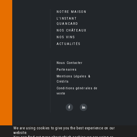
NOTRE MAISON
L’INSTANT
QUANCARD
NOS CHÂTEAUX
NOS VINS
ACTUALITÉS
Nous Contacter
Partenaires
Mentions Légales &
Crédits
Conditions générales de
vente
Copyright Cheval Quancard, Tous droits réservés – L’abus
We are using cookies to give you the best experience on our
website.
d’alcool est dangereux pour la santé