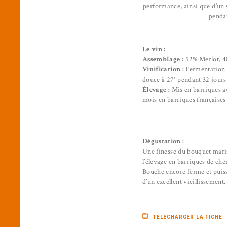
performance, ainsi que d’un s
pendan
Le vin :
Assemblage :
52% Merlot, 4
Vinification :
Fermentation d
douce à 27° pendant 32 jours
Élevage :
Mis en barriques au
mois en barriques française
Dégustation :
Une finesse du bouquet maria
l’élevage en barriques de chên
Bouche encore ferme et puissa
d’un excellent vieillissement
TÉLÉCHARGER LA FICHE