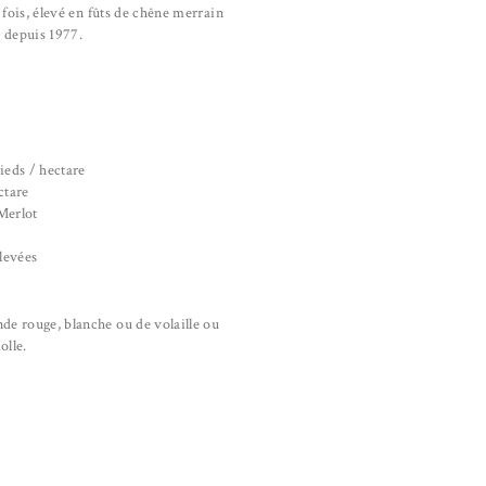
 fois, élevé en fûts de chêne merrain
 depuis 1977.
ieds / hectare
ctare
Merlot
levées
de rouge, blanche ou de volaille ou
olle.