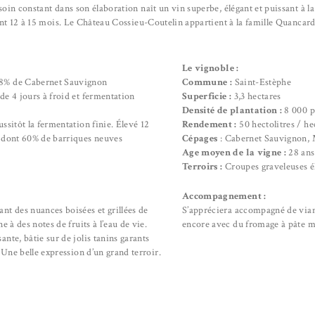
oin constant dans son élaboration naît un vin superbe, élégant et puissant à la
t 12 à 15 mois. Le Château Cossieu-Coutelin appartient à la famille Quancard
Le vignoble :
8% de Cabernet Sauvignon
Commune :
Saint-Estèphe
e 4 jours à froid et fermentation
Superficie :
3,3 hectares
Densité de plantation :
8 000 p
ssitôt la fermentation finie. Élevé 12
Rendement :
50 hectolitres / he
s dont 60% de barriques neuves
Cépages
: Cabernet Sauvignon, 
Age moyen de la vigne :
28 ans
Terroirs :
Croupes graveleuses é
Accompagnement :
nt des nuances boisées et grillées de
S’appréciera accompagné de vian
e à des notes de fruits à l’eau de vie.
encore avec du fromage à pâte m
nte, bâtie sur de jolis tanins garants
. Une belle expression d’un grand terroir.