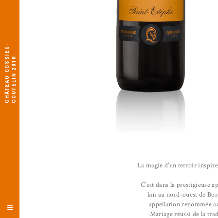
C
H
Â
T
E
A
U
C
O
S
I
E
U
-
C
O
U
T
E
L
I
N
2
0
1
S
8
La magie d’un terroir inspire
C’est dans la prestigieuse 
km au nord-ouest de Bord
appellation renommée acc
Mariage réussi de la trad