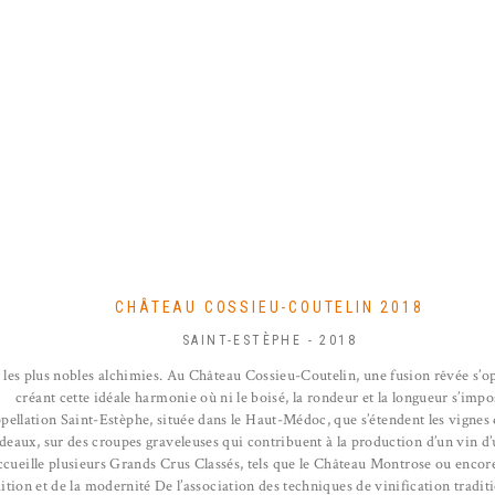
CHÂTEAU COSSIEU-COUTELIN 2018
SAINT-ESTÈPHE - 2018
 les plus nobles alchimies. Au Château Cossieu-Coutelin, une fusion rêvée s’op
créant cette idéale harmonie où ni le boisé, la rondeur et la longueur s’impo
appellation Saint-Estèphe, située dans le Haut-Médoc, que s’étendent les vigne
eaux, sur des croupes graveleuses qui contribuent à la production d’un vin d’u
ueille plusieurs Grands Crus Classés, tels que le Château Montrose ou encore
ition et de la modernité De l’association des techniques de vinification tradit